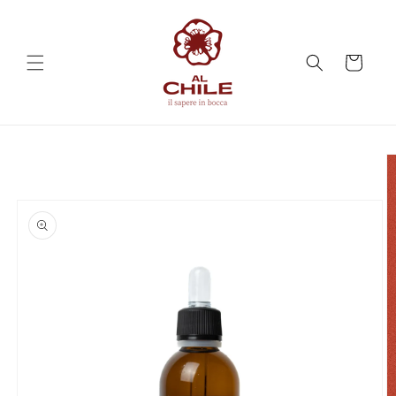
Vai
direttamente
ai contenuti
Carrello
Passa alle
informazioni
sul prodotto