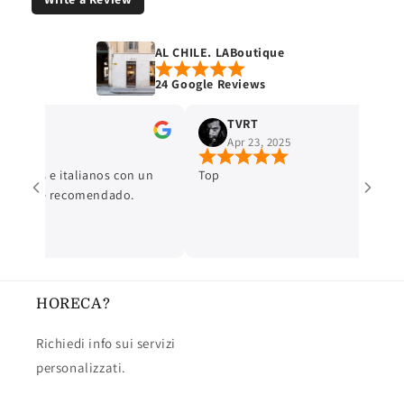
AL CHILE. LABoutique
24 Google Reviews
Mariana O. Santoscoy
TVRT
Apr 23, 2025
canos e italianos con un
Top
almente recomendado.
HORECA?
Richiedi info sui servizi
personalizzati.